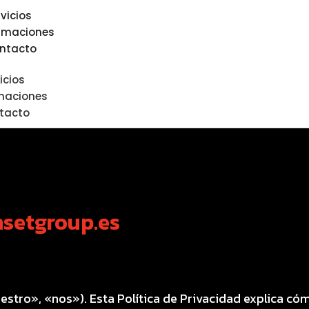
rvicios
rmaciones
ntacto
icios
maciones
tacto
nsetgroup.es
estro», «nos»). Esta Política de Privacidad explica có