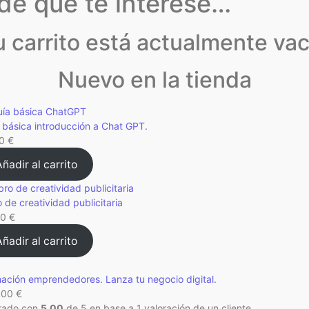
de que te interese…
u carrito está actualmente vac
Nuevo en la tienda
 básica introducción a Chat GPT.
00
€
ñadir al carrito
o de creatividad publicitaria
00
€
ñadir al carrito
ación emprendedores. Lanza tu negocio digital.
,00
€
rado con
5.00
de 5 en base a
1
valoración de un cliente