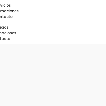
rvicios
rmaciones
ntacto
icios
maciones
tacto