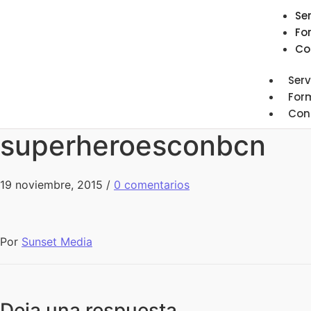
Se
Fo
Co
Serv
For
Con
superheroesconbcn
19 noviembre, 2015
/
0 comentarios
Por
Sunset Media
Deja una respuesta