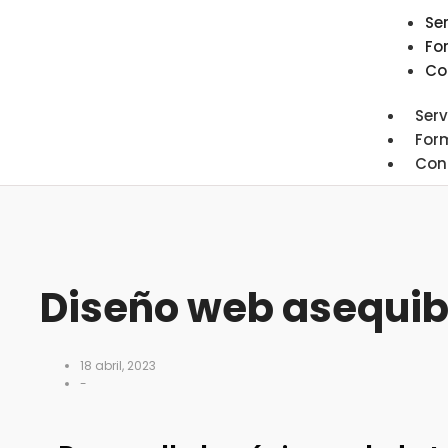
Se
Fo
Co
Serv
For
Con
Diseño web asequib
18 abril, 2023
-