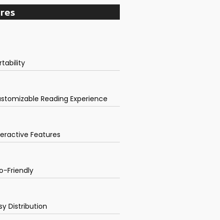
res
rtability
stomizable Reading Experience
teractive Features
o-Friendly
sy Distribution