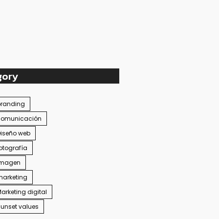
gory
branding
comunicación
iseño web
otografía
imagen
arketing
arketing digital
unset values