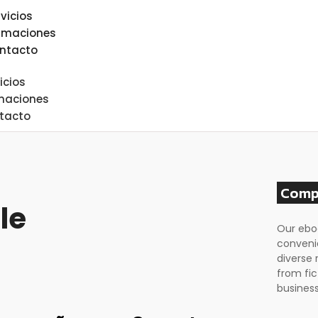
rvicios
rmaciones
ntacto
icios
maciones
tacto
Comp
le
Our ebo
conveni
diverse 
from fic
business