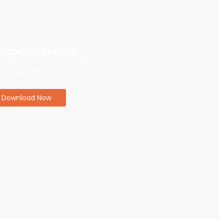
plore Our Startup
m Ipsum is simply dumy text of
printing typesetting industry
m.
Download Now